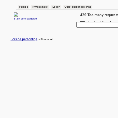
Forside
Nyhedsindex
Logon
Opret personlige links
SI.dk som startside
Forside personlige
> Eksempel